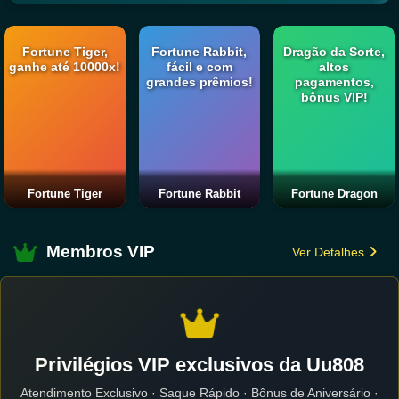
Fortune Tiger,
Fortune Rabbit,
Dragão da Sorte,
ganhe até 10000x!
fácil e com
altos
grandes prêmios!
pagamentos,
bônus VIP!
Fortune Tiger
Fortune Rabbit
Fortune Dragon
Membros VIP
Ver Detalhes
Privilégios VIP exclusivos da Uu808
Atendimento Exclusivo · Saque Rápido · Bônus de Aniversário ·