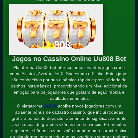
Jogos no Cassino Online Uu808 Bet
Plataforma Uu808 Bet oferece emocionantes jogos crash
como Aviatrix, Aviator, Jet X, Spaceman e Plinko. Estes jogos
são conhecidos por sua dinâmica rápida e possibilidade de
ganhos instantâneos, proporcionando um nível adicional de
emoção para os jogadores que gostam de ação rápida e
resultados imediatos.
O plataforma
Uu808
acolhe novos jogadores com um
atraente bônus de cadastro cassino, que inclui rodadas
grátis e bônus de depósito, aumentando significativamente
as chances de grandes vitórias desde o início. Promoções
regulares e bônus sazonais são também uma característica
da plataforma, garantindo que os jogadores sempre tenham