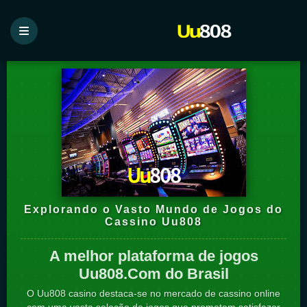
Explorando o Vasto Mundo de Jogos do
Cassino Uu808
A melhor plataforma de jogos
Uu808.Com do Brasil
O Uu808 сasino destaca-se no mercado de cassino online