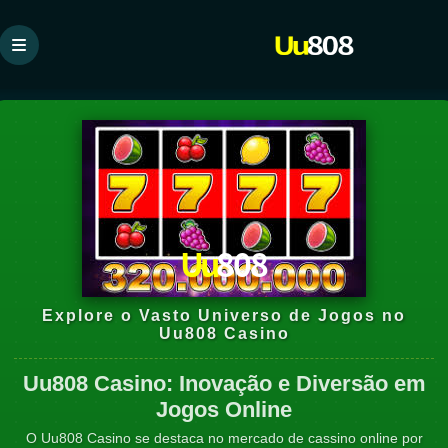
Explore o Vasto Universo de Jogos no
Uu808 Casino
Uu808 Casino: Inovação e Diversão em
Jogos Online
O Uu808 Casino se destaca no mercado de cassino online por